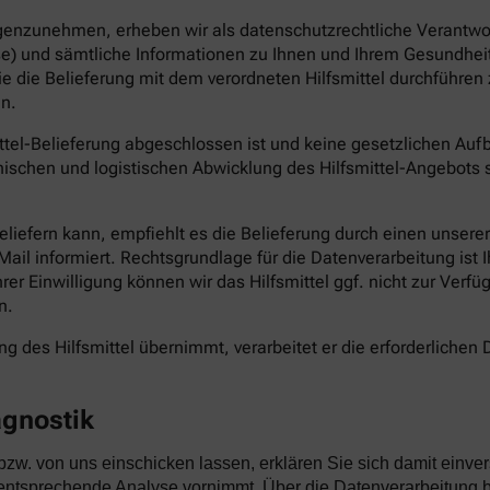
genzunehmen, erheben wir als datenschutzrechtliche Verantwort
e) und sämtliche Informationen zu Ihnen und Ihrem Gesundheit
die die Belieferung mit dem verordneten Hilfsmittel durchführ
n.
ittel-Belieferung abgeschlossen ist und keine gesetzlichen Au
ischen und logistischen Abwicklung des Hilfsmittel-Angebots s
 beliefern kann, empfiehlt es die Belieferung durch einen unser
il informiert. Rechtsgrundlage für die Datenverarbeitung ist Ihr
Ihrer Einwilligung können wir das Hilfsmittel ggf. nicht zur Verf
n.
g des Hilfsmittel übernimmt, verarbeitet er die erforderlichen D
agnostik
 bzw. von uns einschicken lassen, erklären Sie sich damit e
ntsprechende Analyse vornimmt. Über die Datenverarbeitung be