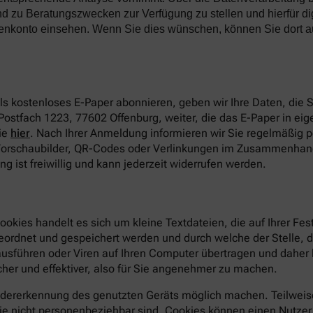
d zu Beratungszwecken zur Verfügung zu stellen und hierfür di
denkonto einsehen. Wenn Sie dies wünschen, können Sie dort a
s kostenloses E-Paper abonnieren, geben wir Ihre Daten, die
Postfach 1223, 77602 Offenburg, weiter, die das E-Paper in eige
ie
hier
. Nach Ihrer Anmeldung informieren wir Sie regelmäßig 
 Vorschaubilder, QR-Codes oder Verlinkungen im Zusammenhang
 ist freiwillig und kann jederzeit widerrufen werden.
ookies handelt es sich um kleine Textdateien, die auf Ihrer F
geordnet und gespeichert werden und durch welche der Stelle, 
sführen oder Viren auf Ihren Computer übertragen und daher 
her und effektiver, also für Sie angenehmer zu machen.
dererkennung des genutzten Geräts möglich machen. Teilweise
e nicht personenbeziehbar sind. Cookies können einen Nutzer ab