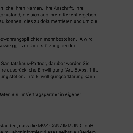
liche Ihren Namen, Ihre Anschrift, Ihre
szustand, die sich aus Ihrem Rezept ergeben.
en zu können, dies zu dokumentieren und um die
fbewahrungspflichten mehr bestehen. IA wird
owie ggf. zur Unterstützung bei der
er Sanitätshaus-Partner, darüber werden Sie
e ausdrückliche Einwilligung (Art. 6 Abs. 1 lit.
ügung stellen. Ihre Einwilligungserklärung kann
aten als Ihr Vertragspartner in eigener
inverstanden, dass die MVZ GANZIMMUN GmbH,
im Labor informiert dieses selbst. Außerdem