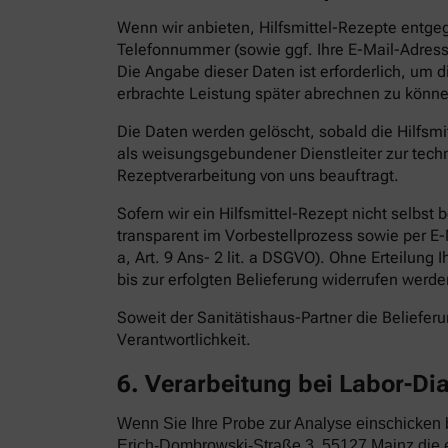
Wenn wir anbieten, Hilfsmittel-Rezepte entge
Telefonnummer (sowie ggf. Ihre E-Mail-Adress
Die Angabe dieser Daten ist erforderlich, um 
erbrachte Leistung später abrechnen zu könne
Die Daten werden gelöscht, sobald die Hilfsm
als weisungsgebundener Dienstleiter zur techn
Rezeptverarbeitung von uns beauftragt.
Sofern wir ein Hilfsmittel-Rezept nicht selbst
transparent im Vorbestellprozess sowie per E-Ma
a, Art. 9 Ans- 2 lit. a DSGVO). Ohne Erteilung 
bis zur erfolgten Belieferung widerrufen werde
Soweit der Sanitätishaus-Partner die Belieferun
Verantwortlichkeit.
6. Verarbeitung bei Labor-Di
Wenn Sie Ihre Probe zur Analyse einschicken
Erich-Dombrowski-Straße 3, 55127 Mainz die e